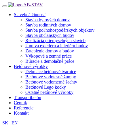
Stavebná činnosť
Stavba bytových domov
Stavba rodinných domov
Stavba poľnohospodárskych objektov
Stavba občianskych budov
Realizácia priemyselných stavieb
Úprava exteriéru a interiéru budov
Zateplenie domov a budov
Výkopové a zemné práce
Búracie a demolačné práce
Betónové výrobky
Debniace betónové tvárnice
Betónové vodotesné žumpy
Betónové vodomerné šachty
Betónové Lego kocky
Ostatné betónové výrobky
Transportbetón
Cenník
Referencie
Kontakt
SK
|
EN