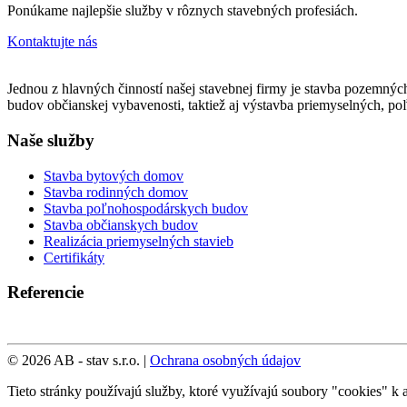
Ponúkame najlepšie služby v rôznych stavebných profesiách.
Kontaktujte nás
Jednou z hlavných činností našej stavebnej firmy je stavba pozemných
budov občianskej vybavenosti, taktiež aj výstavba priemyselných, p
Naše služby
Stavba bytových domov
Stavba rodinných domov
Stavba poľnohospodárskych budov
Stavba občianskych budov
Realizácia priemyselných stavieb
Certifikáty
Referencie
© 2026 AB - stav s.r.o. |
Ochrana osobných údajov
Tieto stránky používajú služby, ktoré využívajú soubory "cookies" k a